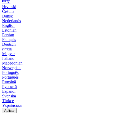
中文
Hrvatski
Čeština
Dansk
Nederlands
English
Estonian
Persian
Français
Deutsch
עברית
Magyar
Italiano
Macedonian
Norwegian
Português
Português
Română
Русский
Español
Svenska
Türkçe
Українська
Aplicar