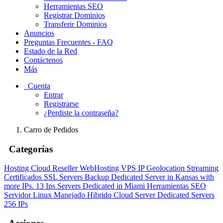
Herramientas SEO
Registrar Dominios
Transferir Dominios
Anuncios
Preguntas Frecuentes - FAQ
Estado de la Red
Contáctenos
Más
Cuenta
Entrar
Registrarse
¿Perdiste la contraseña?
Carro de Pedidos
Categorías
Hosting Cloud
Reseller WebHosting
VPS IP Geolocation
Streaming
Certificados SSL
Servers Backup
Dedicated Server in Kansas with
more IPs. 13 Ips
Servers Dedicated in Miami
Herramientas SEO
Servidor Linux Manejado Hibrido Cloud Server
Dedicated Servers
256 IPs