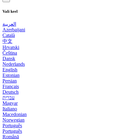
Vali keel
العربية
Azerbaijani
Català
中文
Hrvatski
Čeština
Dansk
Nederlands
English
Estonian
Persian
Français
Deutsch
עברית
Magyar
Italiano
Macedonian
Norwegian
Português
Português
Română