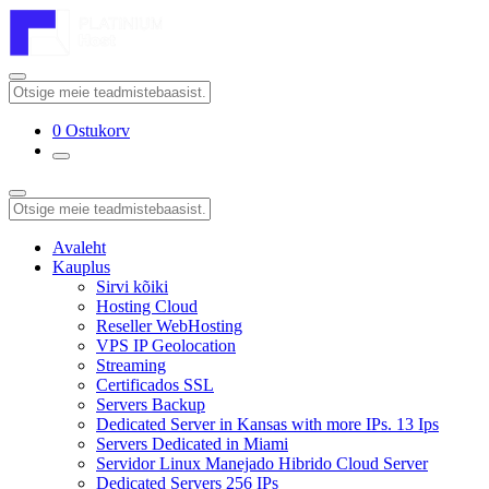
0
Ostukorv
Avaleht
Kauplus
Sirvi kõiki
Hosting Cloud
Reseller WebHosting
VPS IP Geolocation
Streaming
Certificados SSL
Servers Backup
Dedicated Server in Kansas with more IPs. 13 Ips
Servers Dedicated in Miami
Servidor Linux Manejado Hibrido Cloud Server
Dedicated Servers 256 IPs