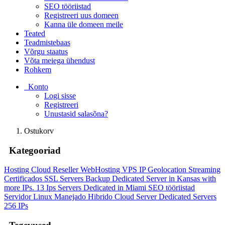
SEO tööriistad
Registreeri uus domeen
Kanna üle domeen meile
Teated
Teadmistebaas
Võrgu staatus
Võta meiega ühendust
Rohkem
Konto
Logi sisse
Registreeri
Unustasid salasõna?
Ostukorv
Kategooriad
Hosting Cloud
Reseller WebHosting
VPS IP Geolocation
Streaming
Certificados SSL
Servers Backup
Dedicated Server in Kansas with
more IPs. 13 Ips
Servers Dedicated in Miami
SEO tööriistad
Servidor Linux Manejado Hibrido Cloud Server
Dedicated Servers
256 IPs