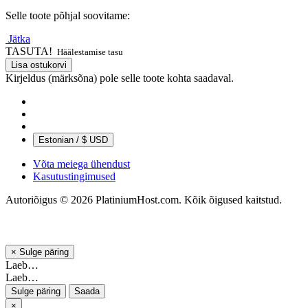
Selle toote põhjal soovitame:
Jätka
TASUTA!
Häälestamise tasu
Lisa ostukorvi
Kirjeldus (märksõna) pole selle toote kohta saadaval.
Estonian / $ USD
Võta meiega ühendust
Kasutustingimused
Autoriõigus © 2026 PlatiniumHost.com. Kõik õigused kaitstud.
×
Sulge päring
Laeb…
Laeb…
Sulge päring
Saada
×